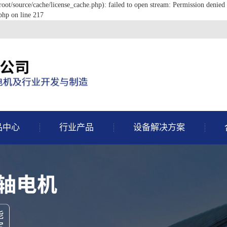
/source/cache/license_cache.php): failed to open stream: Permission denied 
hp on line 217
品中心
行业产品
设备解决方案