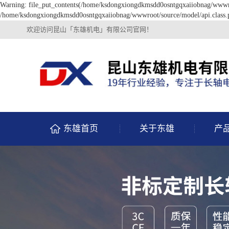
Warning: file_put_contents(/home/ksdongxiongdkmsdd0osntgqxaiiobnag/wwwroot
/home/ksdongxiongdkmsdd0osntgqxaiiobnag/wwwroot/source/model/api.class.p
欢迎访问昆山「东雄机电」有限公司官网！
东雄首页
关于东雄
产