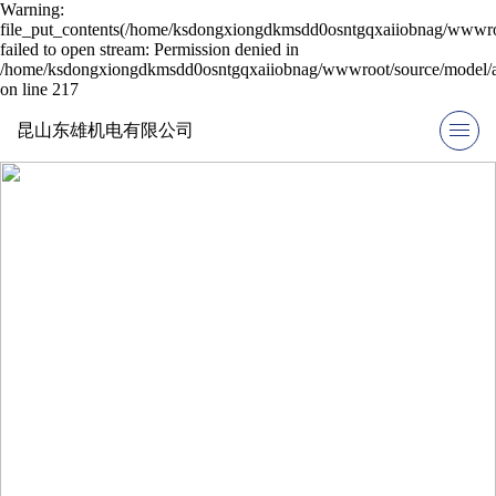
Warning:
file_put_contents(/home/ksdongxiongdkmsdd0osntgqxaiiobnag/wwwroo
failed to open stream: Permission denied in
/home/ksdongxiongdkmsdd0osntgqxaiiobnag/wwwroot/source/model/ap
on line 217
昆山东雄机电有限公司