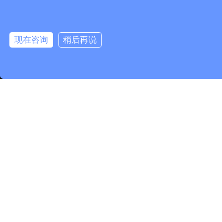
Y2铸铁款高温长轴电机
Y2铸铁款高温长轴电机
现在咨询
稍后再说
首页
电话
留言
Y2铸铁款高温长轴电机
90W高温长轴电机
首页
1
2
3
下一页
尾页