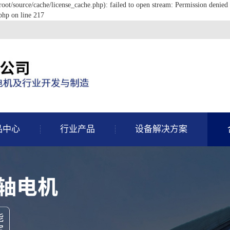
/source/cache/license_cache.php): failed to open stream: Permission denied 
hp on line 217
品中心
行业产品
设备解决方案