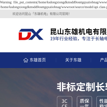
Warning: file_put_contents(/home/ksdongxiongdkmsdd0osntgqxaiiobnag/wwwroot
/home/ksdongxiongdkmsdd0osntgqxaiiobnag/wwwroot/source/model/api.class.p
欢迎访问昆山「东雄机电」有限公司官网！
东雄首页
关于东雄
产