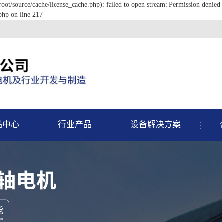
/source/cache/license_cache.php): failed to open stream: Permission denied 
hp on line 217
品中心
行业产品
设备解决方案