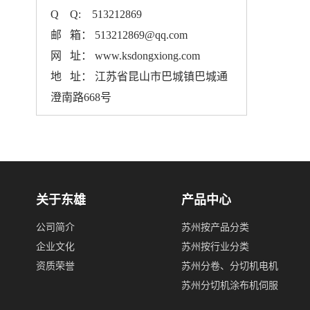
Q Q: 513212869
邮 箱： 513212869@qq.com
网 址： www.ksdongxiong.com
地 址： 江苏省昆山市巴城镇巴城通
澄南路668号
关于东雄
产品中心
公司简介
苏州按产品分类
企业文化
苏州按行业分类
资质荣誉
苏州分卷、分切机电机
苏州分切机涂布机伺服