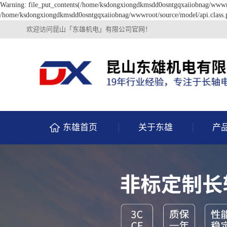
Warning: file_put_contents(/home/ksdongxiongdkmsdd0osntgqxaiiobnag/wwwroot
/home/ksdongxiongdkmsdd0osntgqxaiiobnag/wwwroot/source/model/api.class.p
欢迎访问昆山「东雄机电」有限公司官网！
东雄首页
关于东雄
产